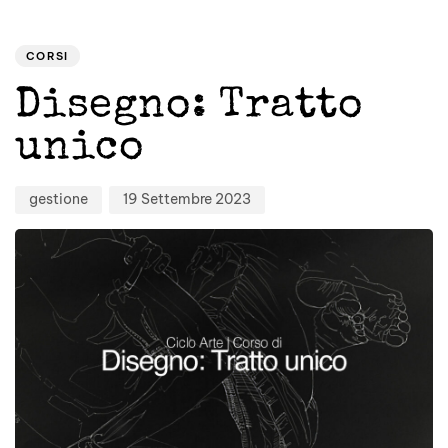
Author
Published
PUBLISHED
on:
IN:
CORSI
Disegno: Tratto
unico
gestione
19 Settembre 2023