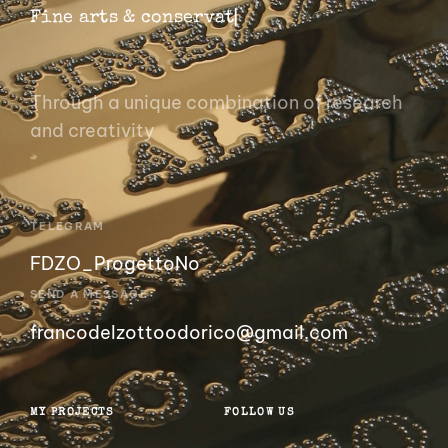
F
i
n
e
a
r
t
s
&
c
o
n
s
e
r
v
a
t
i
o
n
▏
Through a unique combination of research
and creativity
TELEGRAM
FDZO_ProgettoNo
SEND A MESSAGE
francodelzottoodorico@gmail.com
MY PROJECTS
FOLLOW US