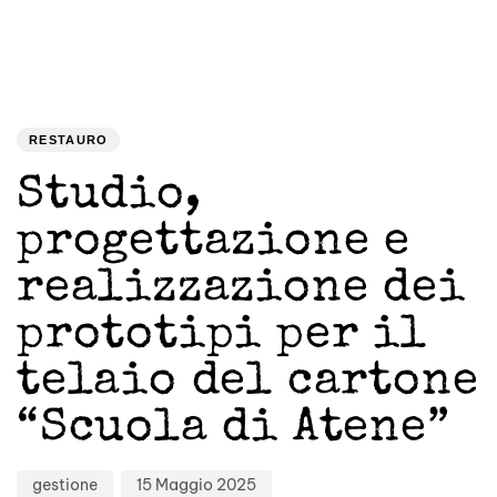
Author
Published
PUBLISHED
on:
IN:
RESTAURO
Studio,
progettazione e
realizzazione dei
prototipi per il
telaio del cartone
“Scuola di Atene”
gestione
15 Maggio 2025