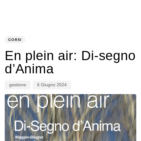
PUBLISHED
Author
Published
IN:
on:
CORSI
En plein air: Di-segno
d’Anima
gestione
6 Giugno 2024