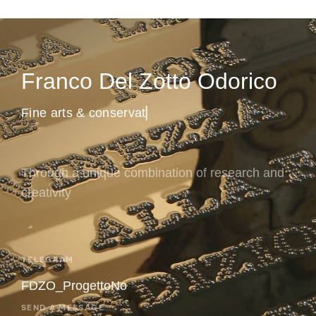
Franco Del Zotto Odorico
F
i
n
e
a
r
t
s
&
c
o
n
s
e
r
v
a
t
i
o
n
▏
Through a unique combination of research and
creativity
TELEGRAM
FDZO_ProgettoNo
SEND A MESSAGE