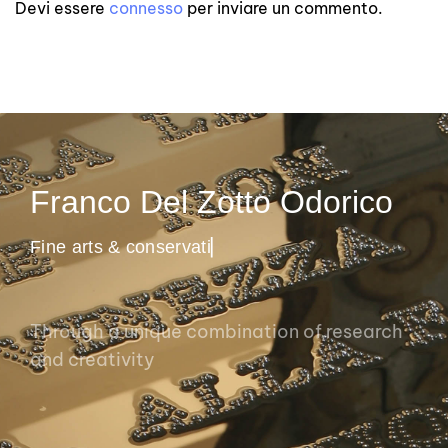
Devi essere
connesso
per inviare un commento.
Franco Del Zotto Odorico
F
i
n
e
a
r
t
s
&
c
o
n
s
e
r
v
a
t
i
o
n
▏
Through a unique combination of research
and creativity