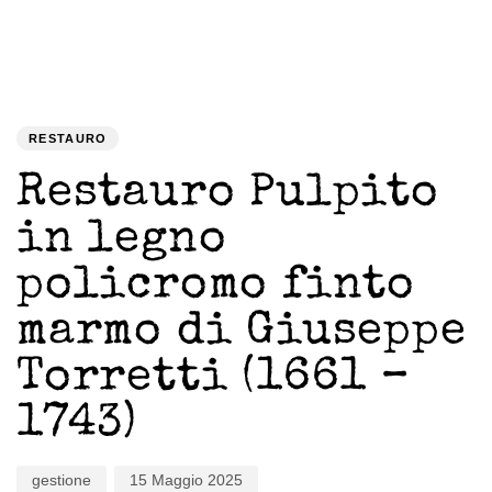
PUBLISHED
Author
Published
IN:
on:
RESTAURO
Restauro Pulpito
in legno
policromo finto
marmo di Giuseppe
Torretti (1661 –
1743)
gestione
15 Maggio 2025