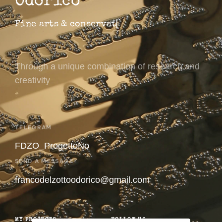
Odorico
F
i
n
e
a
r
t
s
&
c
o
n
s
e
r
v
a
t
i
o
n
▏
Through a unique combination of research and
creativity
TELEGRAM
FDZO_ProgettoNo
SEND A MESSAGE
francodelzottoodorico@gmail.com
MY PROJECTS
FOLLOW US